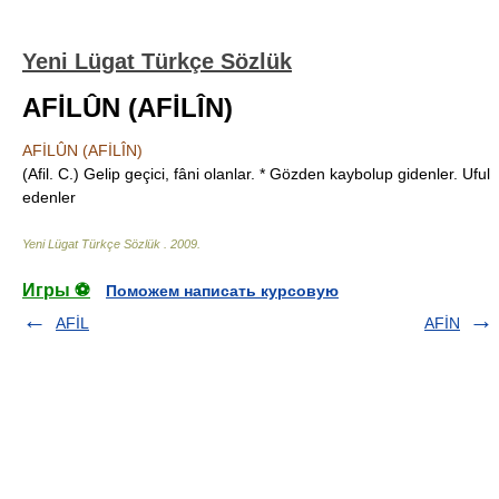
Yeni Lügat Türkçe Sözlük
AFİLÛN (AFİLÎN)
AFİLÛN (AFİLÎN)
(Afil. C.) Gelip geçici, fâni olanlar. * Gözden kaybolup gidenler. Uful
edenler
Yeni Lügat Türkçe Sözlük
.
2009
.
Игры ⚽
Поможем написать курсовую
AFİL
AFİN