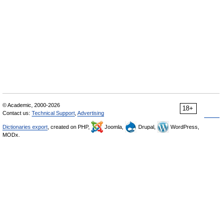
© Academic, 2000-2026
18+
Contact us:
Technical Support
,
Advertising
Dictionaries export
, created on PHP,
Joomla,
Drupal,
WordPress,
MODx.